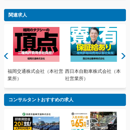
関連求人
社
福岡交通株式会社（本社営
西日本自動車株式会社（本
西
業所）
社営業所）
営
コンサルタントおすすめの求人