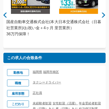
株式
国産自動車交通株式会社(本
大日本交通株式会社（日暮
キ
社祝
社営業所)/お祝い金＋4ヶ月
里営業所）
会
証｜
36万円保障！
家
ート
未
この求人の合致条件
福岡県
福岡市南区
勤務地
タクシードライバー
職種
正社員
雇用形態
未経験者歓迎
女性歓迎（活躍）
年金受給者歓迎
こだわり
昼（日勤）あり
夜（日勤）あり
給与保証制度