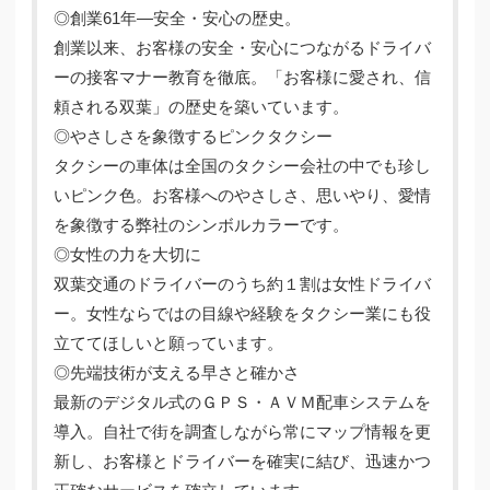
◎創業61年―安全・安心の歴史。
創業以来、お客様の安全・安心につながるドライバ
ーの接客マナー教育を徹底。「お客様に愛され、信
頼される双葉」の歴史を築いています。
◎やさしさを象徴するピンクタクシー
タクシーの車体は全国のタクシー会社の中でも珍し
いピンク色。お客様へのやさしさ、思いやり、愛情
を象徴する弊社のシンボルカラーです。
◎女性の力を大切に
双葉交通のドライバーのうち約１割は女性ドライバ
ー。女性ならではの目線や経験をタクシー業にも役
立ててほしいと願っています。
◎先端技術が支える早さと確かさ
最新のデジタル式のＧＰＳ・ＡＶＭ配車システムを
導入。自社で街を調査しながら常にマップ情報を更
新し、お客様とドライバーを確実に結び、迅速かつ