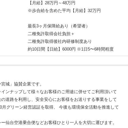
【月給】28万円～48万円
※歩合給を含めた平均【月給】32万円
最長3ヶ月保障給あり（希望者）
二種免許取得会社負担＋
二種免許取得後社内研修制度あり
約10日間【日給】6000円 ※1日5〜6時間程度
か宮城」協賛企業です。
ラインナップして様々なお客様のご用途に併せてご利用頂いて
共の道路を利用し、安全安心にお客様をお送りする事業をして
10月グリーン経営認証を取得、 今後も環境保全活動を推進して
シー仙台空港乗合便などお客様ひとり一人を大切に運びます。