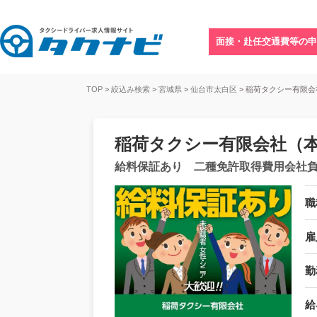
面接・赴任交通費等の申
TOP
>
絞込み検索
>
宮城県
>
仙台市太白区
>
稲荷タクシー有限会
稲荷タクシー有限会社（
給料保証あり 二種免許取得費用会社
職
雇
勤
給