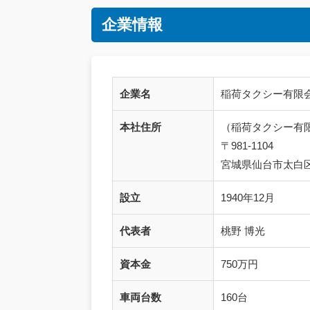
企業情報
企業名
稲荷タクシー有限
本社住所
（稲荷タクシー有
〒981-1104
宮城県仙台市太白区中
設立
1940年12月
代表者
桃野 博光
資本金
750万円
車両台数
160台