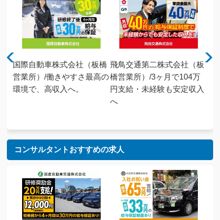
橋営
国際自動車株式会社（板橋
飛鳥交通第二株式会社（板
共
ク
営業所）/働きやすさ最高の
橋営業所）/3ヶ月で104万
業
経験
環境で、高収入へ。
円支給・未経験も安定収入
料保
へ
コンサルタントおすすめの求人