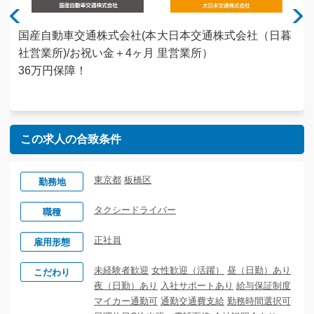
株式
国産自動車交通株式会社(本
大日本交通株式会社（日暮
キ
社祝
社営業所)/お祝い金＋4ヶ月
里営業所）
会
証｜
36万円保障！
家
ート
未
この求人の合致条件
東京都
板橋区
勤務地
タクシードライバー
職種
正社員
雇用形態
未経験者歓迎
女性歓迎（活躍）
昼（日勤）あり
こだわり
夜（日勤）あり
入社サポートあり
給与保証制度
マイカー通勤可
通勤交通費支給
勤務時間選択可