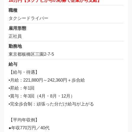
10万円【タクナビからの応募で企業から支給】
職種
タクシードライバー
雇用形態
正社員
勤務地
東京都板橋区三園2-7-5
給与
【給与・待遇】
•月給：221,880円～242,360円＋歩合給
•昇給：年1回
•賞与：年3回（4月・8月・12月）
•完全歩合制：頑張った分だけ給与が上がる
【平均年収例】
●年収770万円／40代