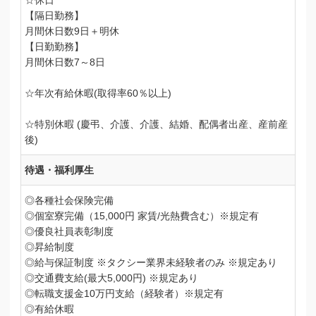
☆休日
【隔日勤務】
月間休日数9日＋明休
【日勤勤務】
月間休日数7～8日
☆年次有給休暇(取得率60％以上)
☆特別休暇 (慶弔、介護、介護、結婚、配偶者出産、産前産
後)
待遇・福利厚生
◎各種社会保険完備
◎個室寮完備（15,000円 家賃/光熱費含む）※規定有
◎優良社員表彰制度
◎昇給制度
◎給与保証制度 ※タクシー業界未経験者のみ ※規定あり
◎交通費支給(最大5,000円) ※規定あり
◎転職支援金10万円支給（経験者）※規定有
◎有給休暇