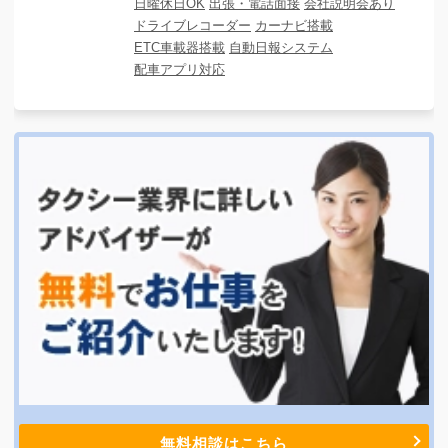
日曜休日OK
出張・電話面接
会社説明会あり
ドライブレコーダー
カーナビ搭載
ETC車載器搭載
自動日報システム
配車アプリ対応
無料相談はこちら