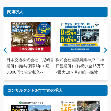
関連求人
営業
日本交通株式会社（尼崎営
株式会社国際興業神戸（ 神
株
業所）/給与保障1年＋寮
戸営業所）/お祝い金15万円
石
8,000円で安定収入へ
×最大18ヶ月の給与保障
2
コンサルタントおすすめの求人