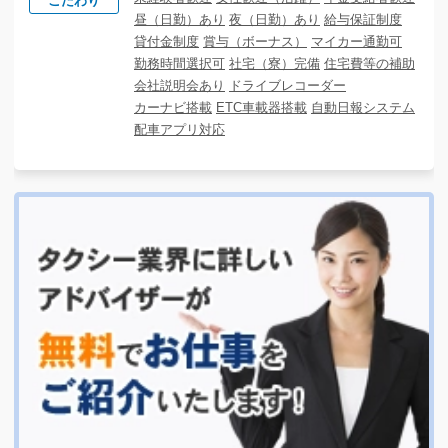
こだわり
昼（日勤）あり
夜（日勤）あり
給与保証制度
貸付金制度
賞与（ボーナス）
マイカー通勤可
勤務時間選択可
社宅（寮）完備
住宅費等の補助
会社説明会あり
ドライブレコーダー
カーナビ搭載
ETC車載器搭載
自動日報システム
配車アプリ対応