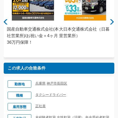
株式
国産自動車交通株式会社(本
大日本交通株式会社（日暮
キ
社祝
社営業所)/お祝い金＋4ヶ月
里営業所）
会
証｜
36万円保障！
家
ート
未
この求人の合致条件
兵庫県
神戸市長田区
勤務地
タクシードライバー
職種
正社員
雇用形態
未経験者歓迎
女性歓迎（活躍）
年金受給者歓迎