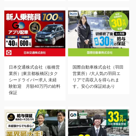
日本交通株式会社（板橋営
国際自動車株式会社（羽田
業所）|東京都板橋区|タク
営業所）/大人気の羽田エ
シードライバー求人 未経
リアで高収入を得られま
験歓迎 月額40万円の給料
す。安心の保証給あり
保証