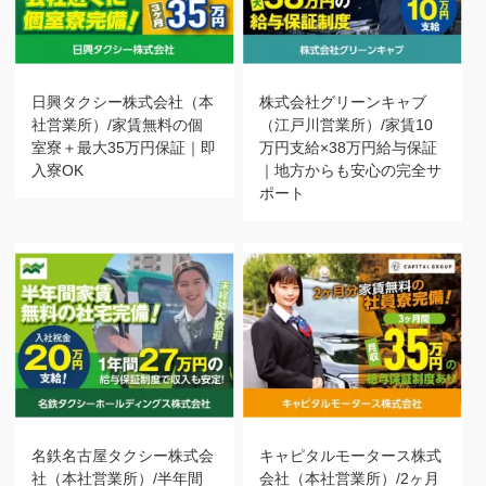
日興タクシー株式会社（本
株式会社グリーンキャブ
社営業所）/家賃無料の個
（江戸川営業所）/家賃10
室寮＋最大35万円保証｜即
万円支給×38万円給与保証
入寮OK
｜地方からも安心の完全サ
ポート
名鉄名古屋タクシー株式会
キャピタルモータース株式
社（本社営業所）/半年間
会社（本社営業所）/2ヶ月