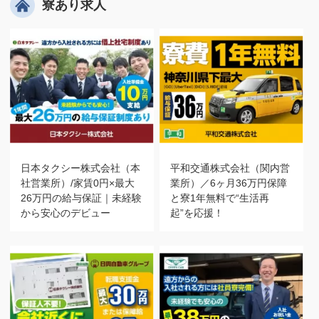
寮あり求人
日本タクシー株式会社（本
平和交通株式会社（関内営
社営業所）/家賃0円×最大
業所）／6ヶ月36万円保障
26万円の給与保証｜未経験
と寮1年無料で“生活再
から安心のデビュー
起”を応援！