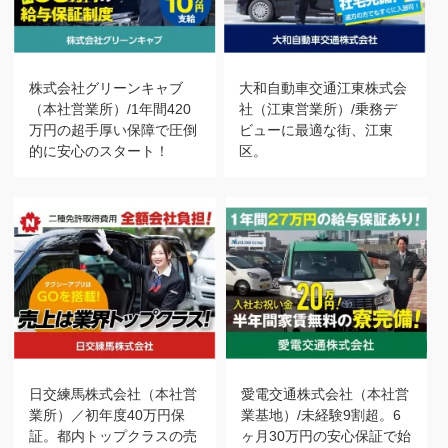
株式会社グリーンキャブ
大和自動車交通江東株式会
（本社営業所）/1年間420
社（江東営業所）/乗務デ
万円の超手厚い保障で圧倒
ビューに最適な街、江東
的に安心のスタート！
区。
日交練馬株式会社（本社営
愛電交通株式会社（本社営
業所）／初年度40万円保
業基地）/未経験9割超。6
証。都内トップクラスの売
ヶ月30万円の安心保証で始