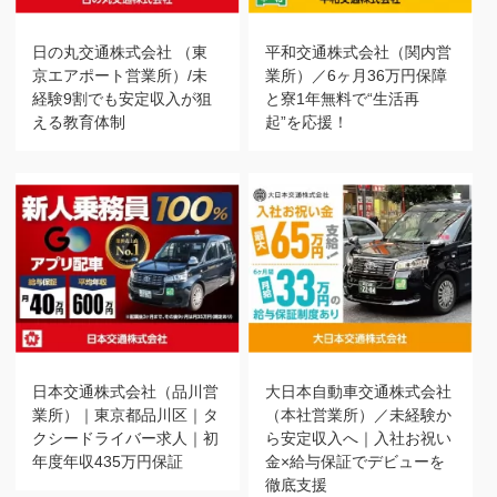
日の丸交通株式会社 （東
平和交通株式会社（関内営
京エアポート営業所）/未
業所）／6ヶ月36万円保障
経験9割でも安定収入が狙
と寮1年無料で“生活再
える教育体制
起”を応援！
日本交通株式会社（品川営
大日本自動車交通株式会社
業所）｜東京都品川区｜タ
（本社営業所）／未経験か
クシードライバー求人｜初
ら安定収入へ｜入社お祝い
年度年収435万円保証
金×給与保証でデビューを
徹底支援