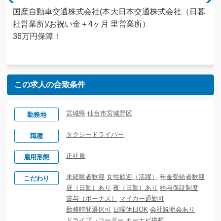
株式
国産自動車交通株式会社(本
大日本交通株式会社（日暮
キ
社祝
社営業所)/お祝い金＋4ヶ月
里営業所）
会
証｜
36万円保障！
家
ート
未
この求人の合致条件
宮城県
仙台市宮城野区
勤務地
タクシードライバー
職種
正社員
雇用形態
未経験者歓迎
女性歓迎（活躍）
年金受給者歓迎
こだわり
昼（日勤）あり
夜（日勤）あり
給与保証制度
賞与（ボーナス）
マイカー通勤可
勤務時間選択可
日曜休日OK
会社説明会あり
ドライブレコーダー
カーナビ搭載