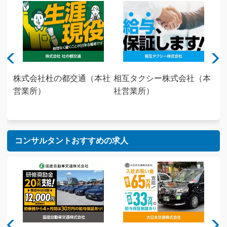
社グ
株式会社杜の都交通（本社
相互タクシー株式会社（本
泉
）
営業所）
社営業所）
営
コンサルタントおすすめの求人