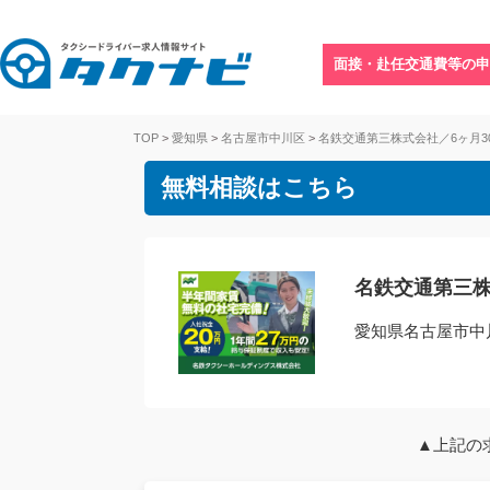
面接・赴任交通費等の申
TOP
>
愛知県
>
名古屋市中川区
>
名鉄交通第三株式会社／6ヶ月3
無料相談はこちら
名鉄交通第三株
愛知県名古屋市中
▲上記の