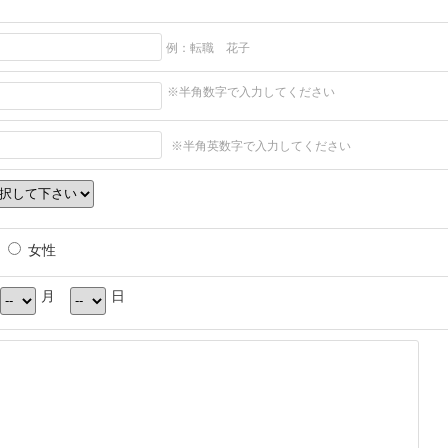
例：転職 花子
※半角数字で入力してください
※半角英数字で入力してください
女性
月
日