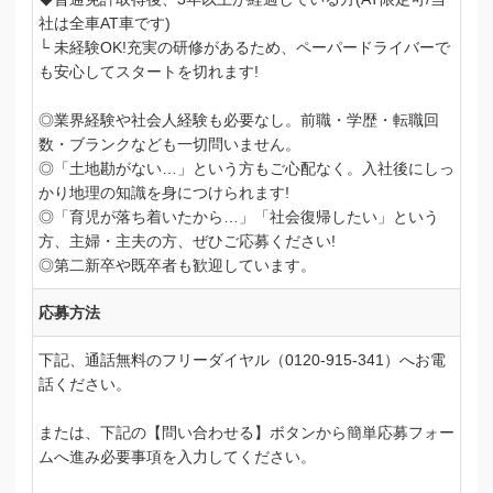
社は全車AT車です)
└ 未経験OK!充実の研修があるため、ペーパードライバーで
も安心してスタートを切れます!
◎業界経験や社会人経験も必要なし。前職・学歴・転職回
数・ブランクなども一切問いません。
◎「土地勘がない…」という方もご心配なく。入社後にしっ
かり地理の知識を身につけられます!
◎「育児が落ち着いたから…」「社会復帰したい」という
方、主婦・主夫の方、ぜひご応募ください!
◎第二新卒や既卒者も歓迎しています。
応募方法
下記、通話無料のフリーダイヤル（0120-915-341）へお電
話ください。
または、下記の【問い合わせる】ボタンから簡単応募フォー
ムへ進み必要事項を入力してください。