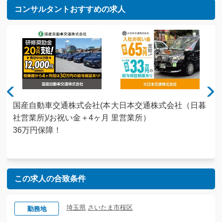
コンサルタントおすすめの求人
株式
国産自動車交通株式会社(本
大日本交通株式会社（日暮
キ
社祝
社営業所)/お祝い金＋4ヶ月
里営業所）
会
証｜
36万円保障！
家
ート
未
この求人の合致条件
埼玉県
さいたま市桜区
勤務地