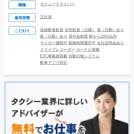
タクシードライバー
職種
正社員
雇用形態
未経験者歓迎
女性歓迎（活躍）
昼（日勤）あり
こだわり
夜（日勤）あり
貸付金制度
駅から10分以内
マイカー通勤可
勤務時間選択可
会社説明会あり
ドライブレコーダー
カーナビ搭載
ETC車載器搭載
自動日報システム
配車アプリ対応