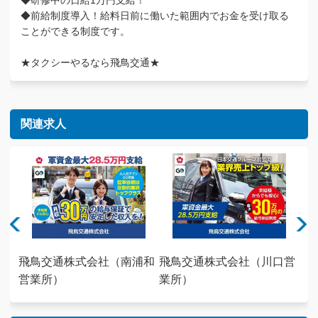
◆研修中の日給1万円支給！
◆前給制度導入！給料日前に働いた範囲内でお金を受け取る
ことができる制度です。
★タクシーやるなら飛鳥交通★
関連求人
宮営
飛鳥交通株式会社（南浦和
飛鳥交通株式会社（川口営
飛
営業所）
業所）
業