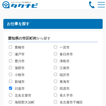
お仕事を探す
愛知県の市区町村
から探す
豊橋市
一宮市
瀬戸市
春日井市
豊川市
津島市
蒲郡市
江南市
小牧市
稲沢市
新城市
東海市
日進市
田原市
北名古屋市
長久手市
海部郡大治町
名古屋市千種区