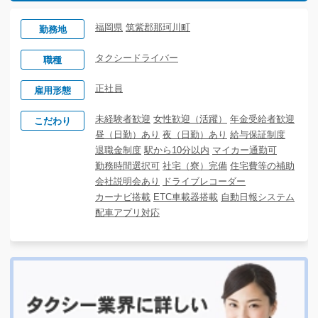
福岡県
筑紫郡那珂川町
勤務地
タクシードライバー
職種
正社員
雇用形態
未経験者歓迎
女性歓迎（活躍）
年金受給者歓迎
こだわり
昼（日勤）あり
夜（日勤）あり
給与保証制度
退職金制度
駅から10分以内
マイカー通勤可
勤務時間選択可
社宅（寮）完備
住宅費等の補助
会社説明会あり
ドライブレコーダー
カーナビ搭載
ETC車載器搭載
自動日報システム
配車アプリ対応