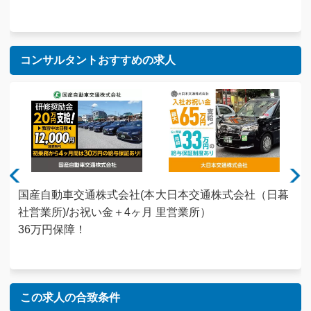
コンサルタントおすすめの求人
株式
国産自動車交通株式会社(本
大日本交通株式会社（日暮
キ
社祝
社営業所)/お祝い金＋4ヶ月
里営業所）
会
証｜
36万円保障！
家
ート
未
この求人の合致条件